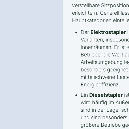
verstellbare Sitzpositi
erleichtern. Generell las
Hauptkategorien einteil
Der
Elektrostapler
i
Varianten, insbesond
Innenräumen. Er ist e
Betriebe, die Wert a
Arbeitsumgebung leg
besonders geeignet f
mittelschwerer Last
Energieeffizienz.
Ein
Dieselstapler
is
wird häufig im Außen
sind in der Lage, sc
und sind besonders
größere Betriebe ge