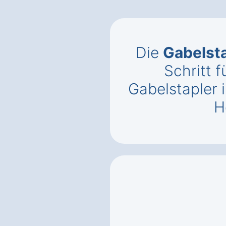
Die
Gabelst
Schritt f
Gabelstapler 
H