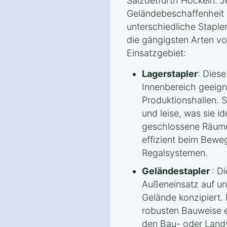
Salzdetfurth Hockeln. J
Geländebeschaffenhei
unterschiedliche Staple
die gängigsten Arten v
Einsatzgebiet:
Lagerstapler
: Diese
Innenbereich geeigne
Produktionshallen. S
und leise, was sie i
geschlossene Räume
effizient beim Bewe
Regalsystemen.
Geländestapler
: D
Außeneinsatz auf 
Gelände konzipiert.
robusten Bauweise e
den Bau- oder Land