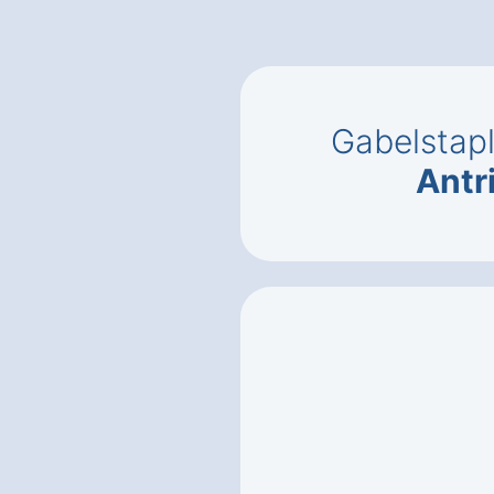
Gabelstap
Antr