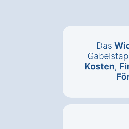
Das
Wic
Gabelstapl
Kosten
,
Fi
Fö