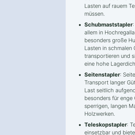
Lasten auf rauem Ter
müssen.
Schubmaststapler
allem in Hochregalla
besonders große Hu
Lasten in schmalen 
transportieren und s
eine hohe Lagerdich
Seitenstapler
: Seit
Transport langer Güt
Last seitlich aufge
besonders für enge
sperrigen, langen Ma
Holzwerken.
Teleskopstapler
: T
einsetzbar und biet