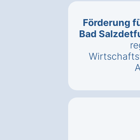
Förderung fü
Bad Salzdetf
re
Wirtschaft
A