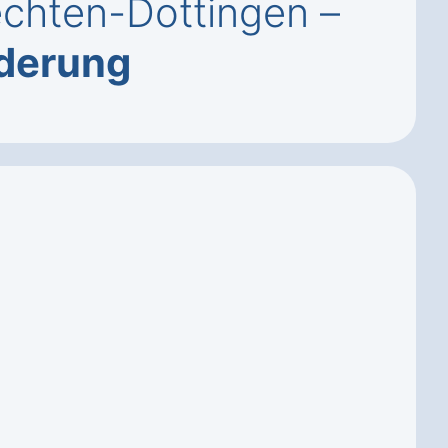
echten-Dottingen –
derung