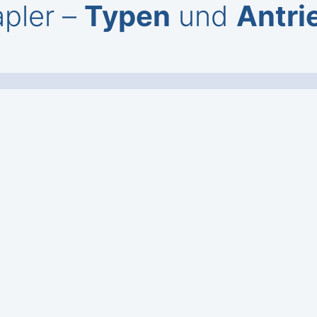
pler –
Typen
und
Antri