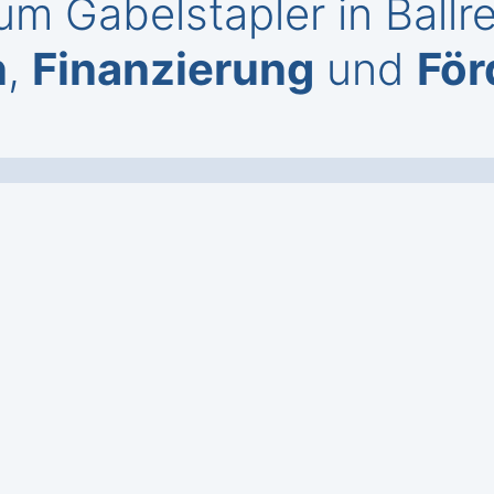
m Gabelstapler in Ballr
n
,
Finanzierung
und
För