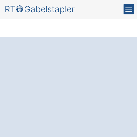
RT👷Gabelstapler
Gabelstaplerlösung
en
für Ihr
Unternehmen in
Braunsbedra Krumpa:
Mehr Effizienz und