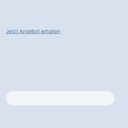
Ihrem Unternehmen
✅ Inkl.
Förderungs-Check für
Gabelstaplerlösungen
Jetzt Angebot erhalten