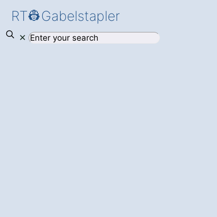
RT👷Gabelstapler
✕
Gabelstaplerlösunge
für Ihr
Unternehmen in
Deyelsdorf: Mehr
Effizienz und