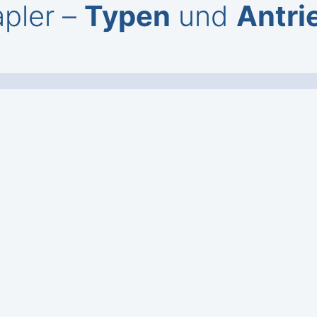
pler –
Typen
und
Antri