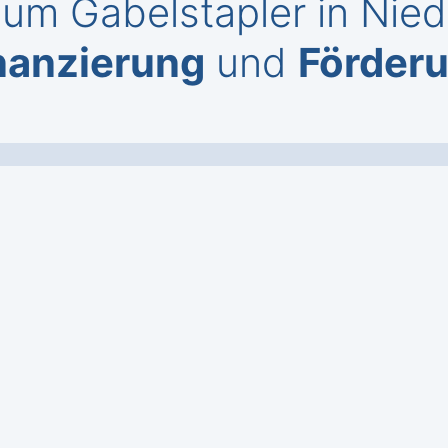
um Gabelstapler in Nied
nanzierung
und
Förder