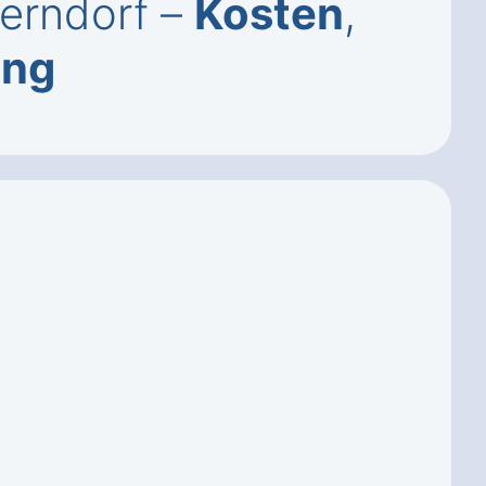
erndorf –
Kosten
,
ung