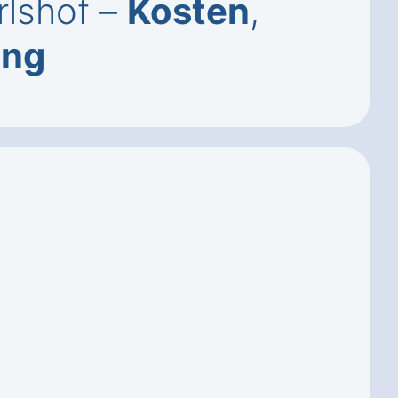
rlshof –
Kosten
,
ung