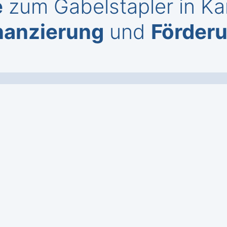
e
zum Gabelstapler in Ka
nanzierung
und
Förder