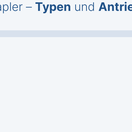
pler –
Typen
und
Antri