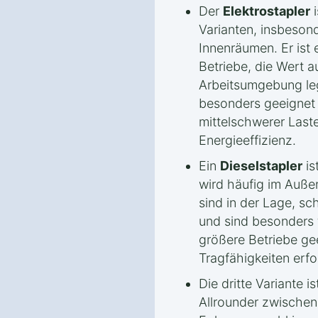
Der
Elektrostapler
i
Varianten, insbesond
Innenräumen. Er ist e
Betriebe, die Wert a
Arbeitsumgebung leg
besonders geeignet f
mittelschwerer Last
Energieeffizienz.
Ein
Dieselstapler
is
wird häufig im Außen
sind in der Lage, sc
und sind besonders
größere Betriebe ge
Tragfähigkeiten erfo
Die dritte Variante i
Allrounder zwischen 