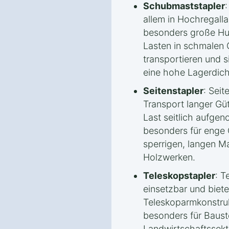
Schubmaststapler
allem in Hochregalla
besonders große Hu
Lasten in schmalen 
transportieren und s
eine hohe Lagerdich
Seitenstapler
: Seit
Transport langer Güt
Last seitlich aufge
besonders für enge
sperrigen, langen Ma
Holzwerken.
Teleskopstapler
: T
einsetzbar und biet
Teleskoparmkonstruk
besonders für Baust
Landwirtschaftssekt