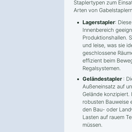
Staplertypen zum Einsat
Arten von Gabelstaplern
Lagerstapler
: Diese
Innenbereich geeigne
Produktionshallen. S
und leise, was sie i
geschlossene Räume
effizient beim Bewe
Regalsystemen.
Geländestapler
: D
Außeneinsatz auf 
Gelände konzipiert.
robusten Bauweise e
den Bau- oder Land
Lasten auf rauem Ter
müssen.