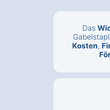
Das
Wic
Gabelstaple
Kosten
,
Fi
Fö