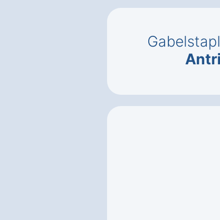
Gabelstap
Antr