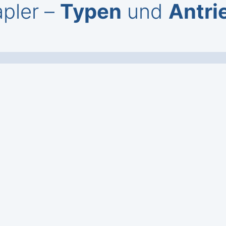
pler –
Typen
und
Antri