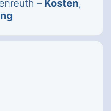
enreuth –
Kosten
,
ung