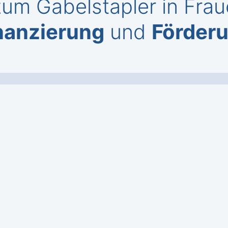
um Gabelstapler in Frau
nanzierung
und
Förder