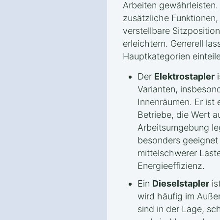
Arbeiten gewährleisten.
zusätzliche Funktionen,
verstellbare Sitzpositi
erleichtern. Generell las
Hauptkategorien einteil
Der
Elektrostapler
i
Varianten, insbesond
Innenräumen. Er ist e
Betriebe, die Wert a
Arbeitsumgebung leg
besonders geeignet f
mittelschwerer Last
Energieeffizienz.
Ein
Dieselstapler
is
wird häufig im Außen
sind in der Lage, sc