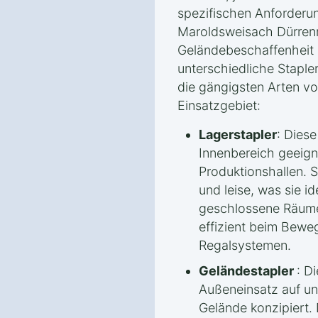
spezifischen Anforderun
Maroldsweisach Dürrenri
Geländebeschaffenhei
unterschiedliche Staple
die gängigsten Arten v
Einsatzgebiet:
Lagerstapler
: Diese
Innenbereich geeigne
Produktionshallen. S
und leise, was sie i
geschlossene Räume
effizient beim Bewe
Regalsystemen.
Geländestapler
: D
Außeneinsatz auf 
Gelände konzipiert.