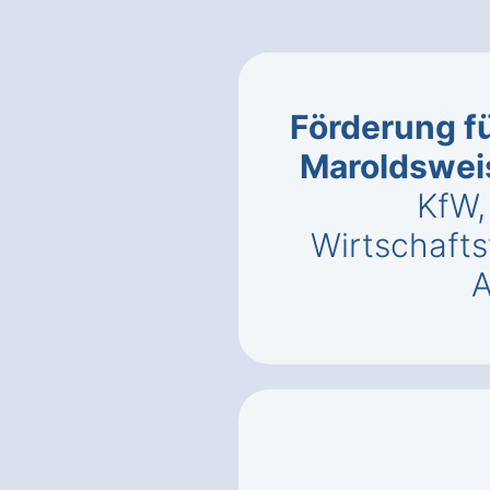
Förderung fü
Maroldswei
KfW,
Wirtschaft
A