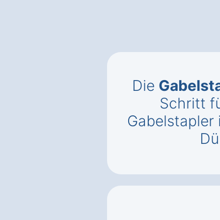
Die
Gabelst
Schritt f
Gabelstapler
Dü