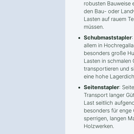
robusten Bauweise e
den Bau- oder Land
Lasten auf rauem Ter
müssen.
Schubmaststapler
allem in Hochregalla
besonders große Hu
Lasten in schmalen 
transportieren und s
eine hohe Lagerdich
Seitenstapler
: Seit
Transport langer Güt
Last seitlich aufge
besonders für enge
sperrigen, langen Ma
Holzwerken.