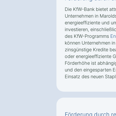
Die KfW-Bank bietet attr
Unternehmen in Marolds
energieeffiziente und u
investieren, einschließ
des KfW-Programms
En
können Unternehmen in
zinsgünstige Kredite b
oder energieeffiziente 
Förderhöhe ist abhängig
und den eingesparten E
Einsatz des neuen Stapl
Förderung durch re