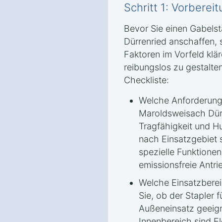
Schritt 1: Vorbere
Bevor Sie einen Gabelst
Dürrenried anschaffen, s
Faktoren im Vorfeld klä
reibungslos zu gestalten
Checkliste:
Welche Anforderunge
Maroldsweisach Dürr
Tragfähigkeit und H
nach Einsatzgebiet s
spezielle Funktione
emissionsfreie Ant
Welche Einsatzbere
Sie, ob der Stapler 
Außeneinsatz geeign
Innenbereich sind El