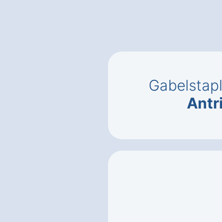
Gabelstap
Antr