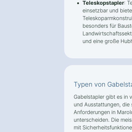
Teleskopstapler
: T
einsetzbar und biet
Teleskoparmkonstruk
besonders für Baust
Landwirtschaftssekt
und eine große Hub
Typen von Gabelst
Gabelstapler gibt es in
und Ausstattungen, die 
Anforderungen in Marol
unterscheiden. Die mei
mit Sicherheitsfunktione