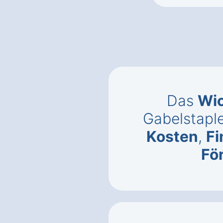
Das
Wic
Gabelstaple
Kosten
,
Fi
Fö