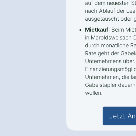
auf dem neuesten St
nach Ablauf der Lea
ausgetauscht oder 
Mietkauf
: Beim Mie
in Maroldsweisach D
durch monatliche Ra
Rate geht der Gabels
Unternehmens über.
Finanzierungsmöglic
Unternehmen, die lan
Gabelstapler dauerh
wollen.
Jetzt An