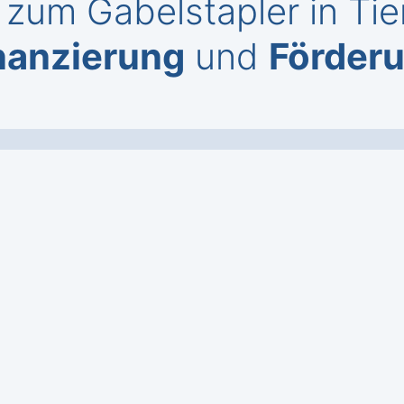
zum Gabelstapler in Tie
nanzierung
und
Förder