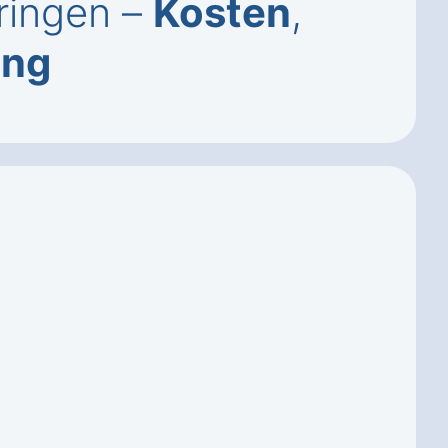
ringen –
Kosten
,
ung