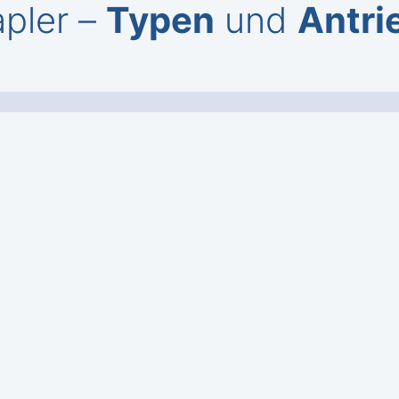
pler –
Typen
und
Antri