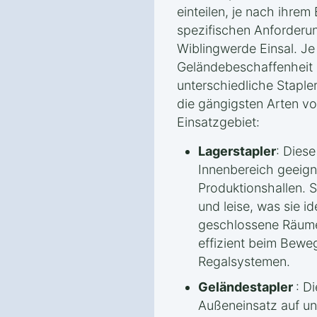
einteilen, je nach ihrem
spezifischen Anforderu
Wiblingwerde Einsal. Je
Geländebeschaffenhei
unterschiedliche Staple
die gängigsten Arten v
Einsatzgebiet:
Lagerstapler
: Diese
Innenbereich geeigne
Produktionshallen. S
und leise, was sie i
geschlossene Räume
effizient beim Bewe
Regalsystemen.
Geländestapler
: D
Außeneinsatz auf 