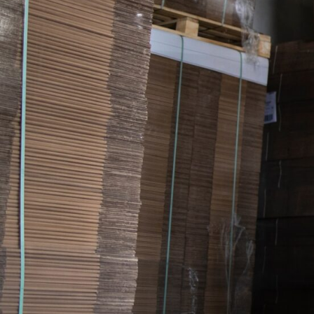
Effizienz u
Sicherheit 
Lagerlogist
Der richtige Gabel
Optimieren Sie Ihre
mit modernen Gabel
Für mehr
Produktiv
Sicherheit im Arbei
und ein reibungslos
Arbeiten in Ihrem B
Nachrodt-Wibling
Einsal
.
✅ Unverbindlich & K