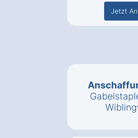
Jetzt An
Anschaffu
Gabelstapl
Wibling