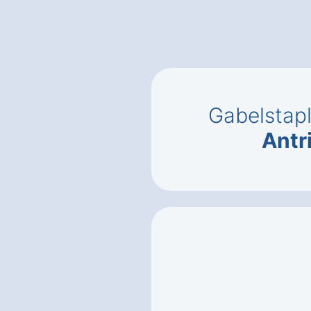
Gabelstap
Antr