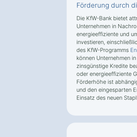
Förderung durch d
Die KfW-Bank bietet attr
Unternehmen in Nachrod
energieeffiziente und u
investieren, einschließ
des KfW-Programms
En
können Unternehmen in
zinsgünstige Kredite b
oder energieeffiziente 
Förderhöhe ist abhängig
und den eingesparten E
Einsatz des neuen Stapl