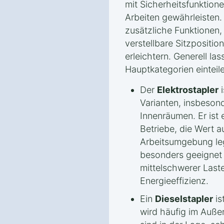
mit Sicherheitsfunktione
Arbeiten gewährleisten.
zusätzliche Funktionen,
verstellbare Sitzpositi
erleichtern. Generell las
Hauptkategorien einteil
Der
Elektrostapler
i
Varianten, insbesond
Innenräumen. Er ist e
Betriebe, die Wert a
Arbeitsumgebung leg
besonders geeignet f
mittelschwerer Last
Energieeffizienz.
Ein
Dieselstapler
is
wird häufig im Außen