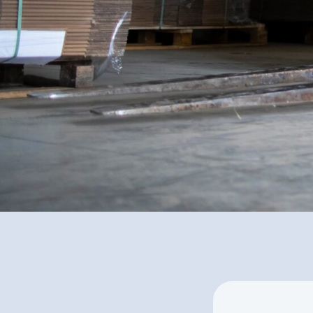
✅
Individuelle Ber
Experten
✅ Effizienz und Sich
Ihrem Unternehme
✅ Inkl.
Förderungs
für Gabelstaplerl