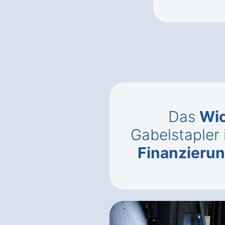
Das
Wic
Gabelstapler 
Finanzieru