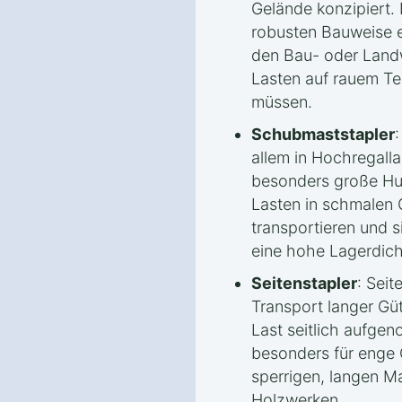
Gelände konzipiert.
robusten Bauweise e
den Bau- oder Land
Lasten auf rauem Ter
müssen.
Schubmaststapler
allem in Hochregalla
besonders große Hu
Lasten in schmalen 
transportieren und s
eine hohe Lagerdich
Seitenstapler
: Seit
Transport langer Güt
Last seitlich aufge
besonders für enge
sperrigen, langen Ma
Holzwerken.