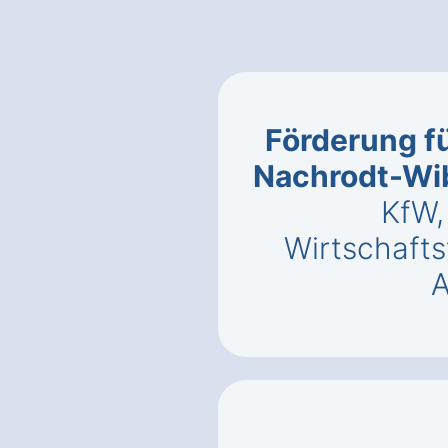
Förderung fü
Nachrodt-Wib
KfW,
Wirtschaft
A