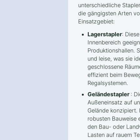
unterschiedliche Staple
die gängigsten Arten v
Einsatzgebiet:
Lagerstapler
: Diese
Innenbereich geeigne
Produktionshallen. S
und leise, was sie i
geschlossene Räume
effizient beim Bewe
Regalsystemen.
Geländestapler
: D
Außeneinsatz auf 
Gelände konzipiert.
robusten Bauweise e
den Bau- oder Land
Lasten auf rauem Ter