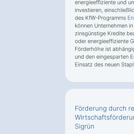
energieeffiziente und u
investieren, einschließ
des KfW-Programms
En
können Unternehmen in 
zinsgünstige Kredite b
oder energieeffiziente 
Förderhöhe ist abhängig
und den eingesparten E
Einsatz des neuen Stapl
Förderung durch re
Wirtschaftsförderu
Sigrün