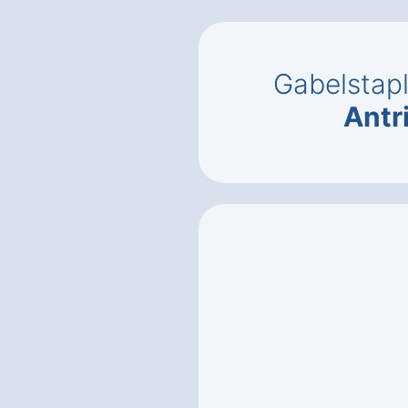
Gabelstap
Antr