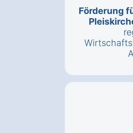
Förderung fü
Pleiskirch
re
Wirtschaft
A