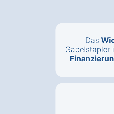
Das
Wic
Gabelstapler 
Finanzieru