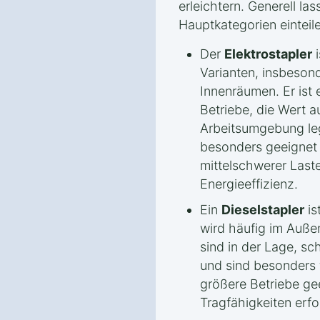
erleichtern. Generell las
Hauptkategorien einteil
Der
Elektrostapler
i
Varianten, insbesond
Innenräumen. Er ist e
Betriebe, die Wert a
Arbeitsumgebung leg
besonders geeignet f
mittelschwerer Last
Energieeffizienz.
Ein
Dieselstapler
is
wird häufig im Außen
sind in der Lage, sc
und sind besonders
größere Betriebe ge
Tragfähigkeiten erfo