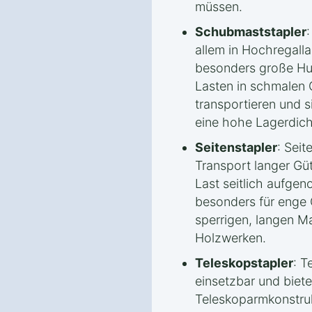
müssen.
Schubmaststapler
allem in Hochregalla
besonders große Hu
Lasten in schmalen 
transportieren und s
eine hohe Lagerdich
Seitenstapler
: Seit
Transport langer Güt
Last seitlich aufge
besonders für enge
sperrigen, langen Ma
Holzwerken.
Teleskopstapler
: T
einsetzbar und biet
Teleskoparmkonstruk