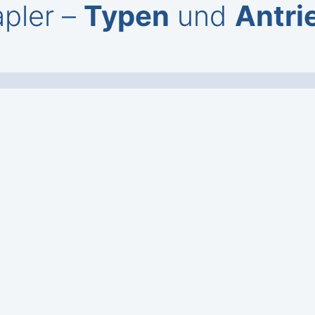
pler –
Typen
und
Antri