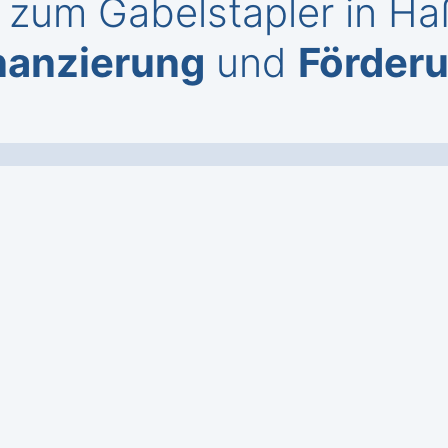
zum Gabelstapler in Ha
nanzierung
und
Förder