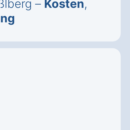
ßlberg –
Kosten
,
ung