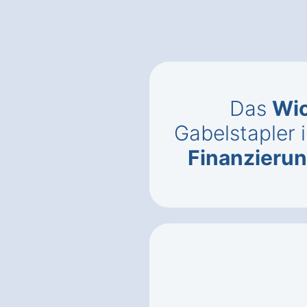
Das
Wic
Gabelstapler 
Finanzieru