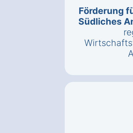
Förderung fü
Südliches A
re
Wirtschaft
A