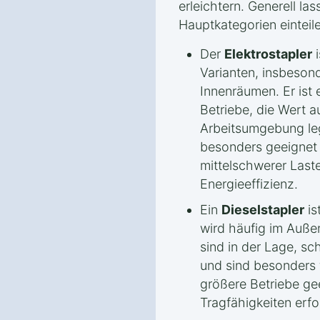
erleichtern. Generell las
Hauptkategorien einteil
Der
Elektrostapler
i
Varianten, insbesond
Innenräumen. Er ist e
Betriebe, die Wert a
Arbeitsumgebung leg
besonders geeignet f
mittelschwerer Last
Energieeffizienz.
Ein
Dieselstapler
is
wird häufig im Außen
sind in der Lage, sc
und sind besonders
größere Betriebe ge
Tragfähigkeiten erfo