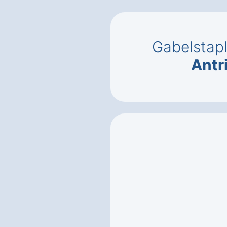
Gabelstap
Antr