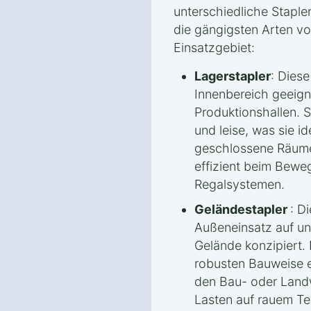
unterschiedliche Staple
die gängigsten Arten v
Einsatzgebiet:
Lagerstapler
: Diese
Innenbereich geeigne
Produktionshallen. S
und leise, was sie i
geschlossene Räume
effizient beim Bewe
Regalsystemen.
Geländestapler
: D
Außeneinsatz auf 
Gelände konzipiert.
robusten Bauweise e
den Bau- oder Land
Lasten auf rauem Ter