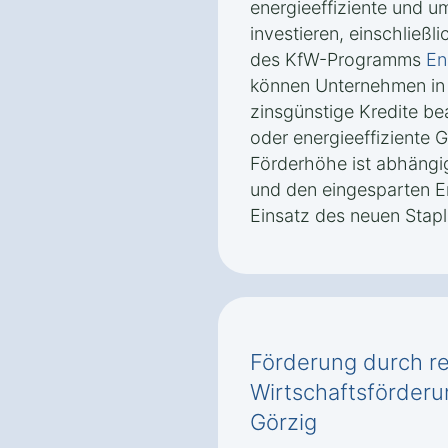
energieeffiziente und u
investieren, einschließ
des KfW-Programms
En
können Unternehmen in 
zinsgünstige Kredite b
oder energieeffiziente 
Förderhöhe ist abhängig
und den eingesparten E
Einsatz des neuen Stapl
Förderung durch re
Wirtschaftsförderu
Görzig