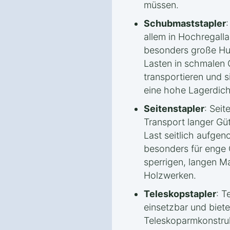
müssen.
Schubmaststapler
allem in Hochregalla
besonders große Hu
Lasten in schmalen 
transportieren und s
eine hohe Lagerdich
Seitenstapler
: Seit
Transport langer Güt
Last seitlich aufge
besonders für enge
sperrigen, langen Ma
Holzwerken.
Teleskopstapler
: T
einsetzbar und biet
Teleskoparmkonstruk