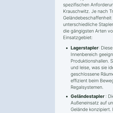
spezifischen Anforderu
Krauschwitz. Je nach Tr
Geländebeschaffenhei
unterschiedliche Staple
die gängigsten Arten v
Einsatzgebiet:
Lagerstapler
: Diese
Innenbereich geeigne
Produktionshallen. S
und leise, was sie i
geschlossene Räume
effizient beim Bewe
Regalsystemen.
Geländestapler
: D
Außeneinsatz auf 
Gelände konzipiert.