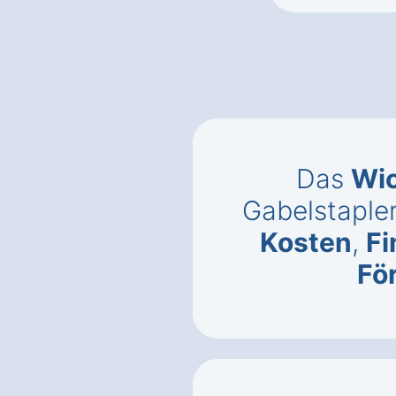
Das
Wic
Gabelstapler
Kosten
,
Fi
Fö