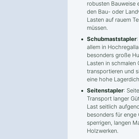
robusten Bauweise e
den Bau- oder Land
Lasten auf rauem Ter
müssen.
Schubmaststapler
allem in Hochregalla
besonders große Hu
Lasten in schmalen 
transportieren und s
eine hohe Lagerdich
Seitenstapler
: Seit
Transport langer Güt
Last seitlich aufge
besonders für enge
sperrigen, langen Ma
Holzwerken.