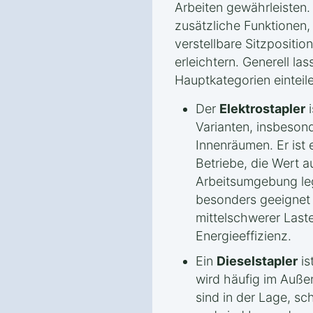
Arbeiten gewährleisten.
zusätzliche Funktionen,
verstellbare Sitzpositi
erleichtern. Generell las
Hauptkategorien einteil
Der
Elektrostapler
i
Varianten, insbesond
Innenräumen. Er ist e
Betriebe, die Wert a
Arbeitsumgebung leg
besonders geeignet f
mittelschwerer Last
Energieeffizienz.
Ein
Dieselstapler
is
wird häufig im Außen
sind in der Lage, sc