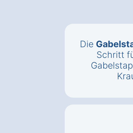
Die
Gabelst
Schritt f
Gabelstap
Kra