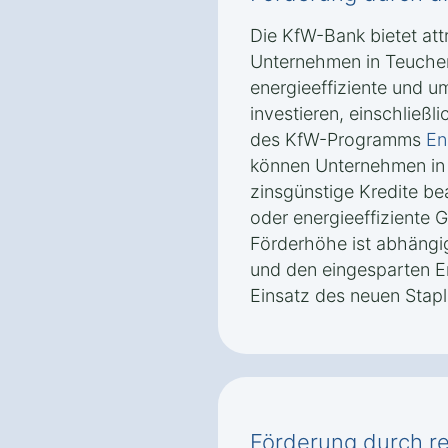
Die KfW-Bank bietet attr
Unternehmen in Teucher
energieeffiziente und u
investieren, einschließ
des KfW-Programms
En
können Unternehmen in
zinsgünstige Kredite b
oder energieeffiziente 
Förderhöhe ist abhängig
und den eingesparten E
Einsatz des neuen Stapl
Förderung durch re