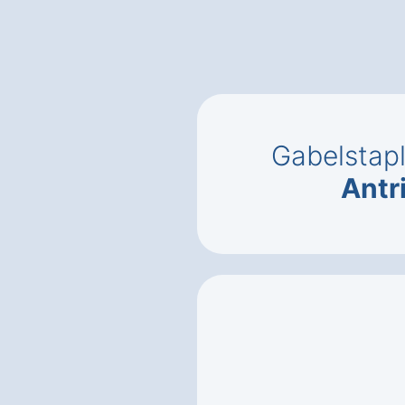
Gabelstap
Antr