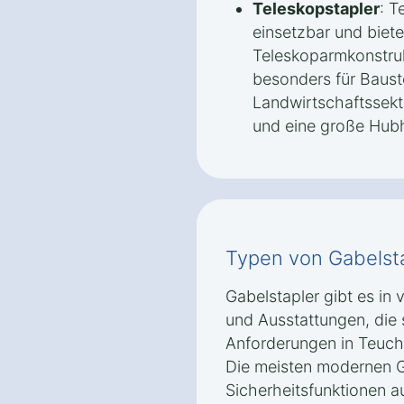
Teleskopstapler
: T
einsetzbar und biet
Teleskoparmkonstruk
besonders für Baust
Landwirtschaftssekt
und eine große Hub
Typen von Gabelst
Gabelstapler gibt es in
und Ausstattungen, die 
Anforderungen in Teuch
Die meisten modernen G
Sicherheitsfunktionen au