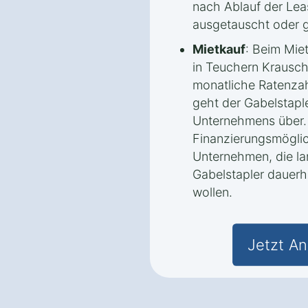
nach Ablauf der Lea
ausgetauscht oder 
Mietkauf
: Beim Mie
in Teuchern Krausch
monatliche Ratenzah
geht der Gabelstaple
Unternehmens über.
Finanzierungsmöglic
Unternehmen, die lan
Gabelstapler dauerh
wollen.
Jetzt An