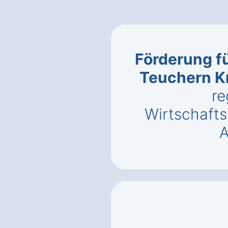
Förderung fü
Teuchern K
re
Wirtschaft
A