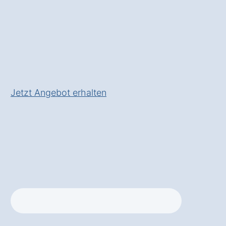
Experten
✅ Effizienz und Sicherheit in
Ihrem Unternehmen
✅ Inkl.
Förderungs-Check für
Gabelstaplerlösungen
Jetzt Angebot erhalten