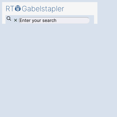
RT👷Gabelstapler
✕
Gabelstaplerlösunge
für Ihr
Unternehmen in
Weilheim Maria
Bronnen: Mehr